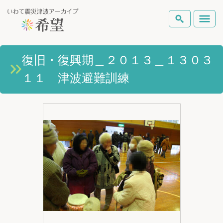
いわて震災津波アーカイブとは
復旧・復興期＿２０１３＿１３０３
検索
１１ 津波避難訓練
岩手県の被害状況
テーマから探す
地図から探す
詳細検索
復興の軌跡
ピックアップコンテンツ
Foreign Laguage