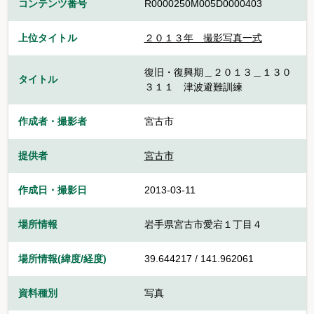
コンテンツ番号
R0000250M005D0000403
上位タイトル
２０１３年 撮影写真一式
復旧・復興期＿２０１３＿１３０
タイトル
３１１ 津波避難訓練
作成者・撮影者
宮古市
提供者
宮古市
作成日・撮影日
2013-03-11
場所情報
岩手県宮古市愛宕１丁目４
場所情報(緯度/経度)
39.644217 / 141.962061
資料種別
写真