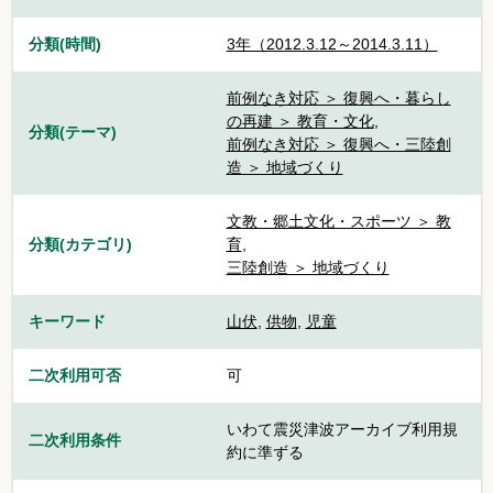
分類(時間)
3年（2012.3.12～2014.3.11）
前例なき対応 ＞ 復興へ・暮らし
の再建 ＞ 教育・文化
,
分類(テーマ)
前例なき対応 ＞ 復興へ・三陸創
造 ＞ 地域づくり
文教・郷土文化・スポーツ ＞ 教
分類(カテゴリ)
育
,
三陸創造 ＞ 地域づくり
キーワード
山伏
,
供物
,
児童
二次利用可否
可
いわて震災津波アーカイブ利用規
二次利用条件
約に準ずる