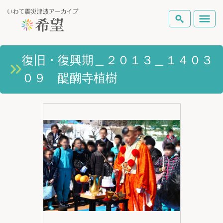
いわて震災津波アーカイブとは
復旧・復興期＿２０１３＿１４０３
検索
０９ 醍醐寺植樹
岩手県の被害状況
テーマから探す
地図から探す
詳細検索
復興の軌跡
ピックアップコンテンツ
Foreign Laguage