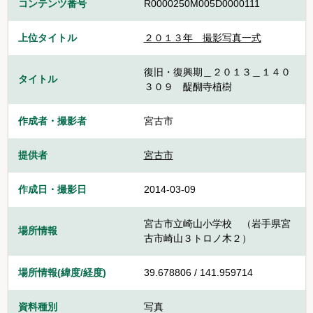
コンテンツ番号
R0000250M005D0000111
上位タイトル
２０１３年 撮影写真一式
復旧・復興期＿２０１３＿１４０
タイトル
３０９ 醍醐寺植樹
作成者・撮影者
宮古市
提供者
宮古市
作成日・撮影日
2014-03-09
宮古市立崎山小学校 （岩手県宮
場所情報
古市崎山３トロノ木２）
場所情報(緯度/経度)
39.678806 / 141.959714
資料種別
写真