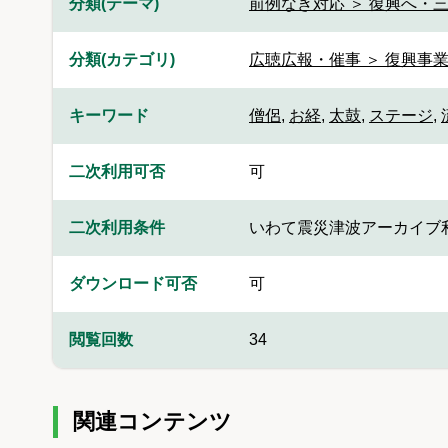
分類(テーマ)
前例なき対応 ＞ 復興へ・三
分類(カテゴリ)
広聴広報・催事 ＞ 復興事
キーワード
僧侶
,
お経
,
太鼓
,
ステージ
,
二次利用可否
可
二次利用条件
いわて震災津波アーカイブ
ダウンロード可否
可
閲覧回数
34
関連コンテンツ