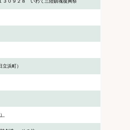
１３０９２８ いわて三陸鎮魂復興祭
日立浜町）
1）