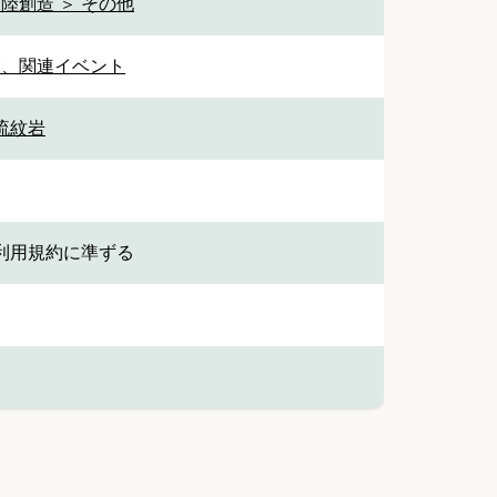
陸創造 ＞ その他
業、関連イベント
流紋岩
利用規約に準ずる