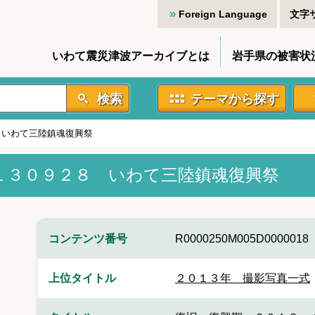
Foreign Language
文字
いわて震災津波アーカイブとは
岩手県の被害状
検索
テーマから探す
 いわて三陸鎮魂復興祭
１３０９２８ いわて三陸鎮魂復興祭
コンテンツ番号
R0000250M005D0000018
上位タイトル
２０１３年 撮影写真一式