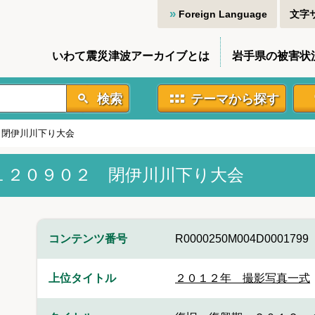
Foreign Language
文字
いわて震災津波アーカイブとは
岩手県の被害状
検索
テーマから探す
 閉伊川川下り大会
１２０９０２ 閉伊川川下り大会
コンテンツ番号
R0000250M004D0001799
上位タイトル
２０１２年 撮影写真一式