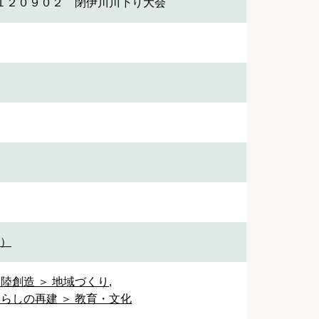
１２０９０２ 閉伊川川下り大会
1）
陸創造 ＞ 地域づくり
,
暮らしの再建 ＞ 教育・文化