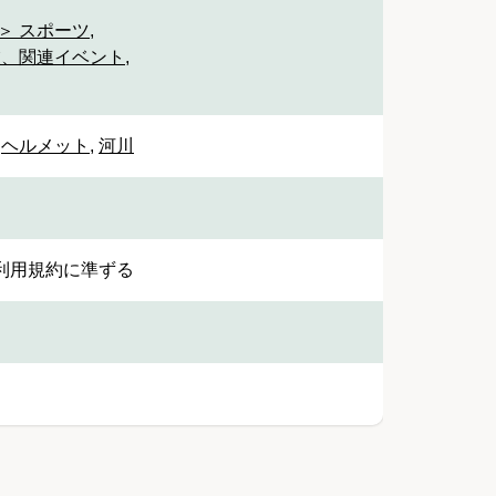
＞ スポーツ
,
業、関連イベント
,
,
ヘルメット
,
河川
利用規約に準ずる