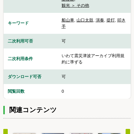
観光 ＞ その他
船山車
,
山口太鼓
,
演奏
,
提灯
,
叩き
キーワード
手
二次利用可否
可
いわて震災津波アーカイブ利用規
二次利用条件
約に準ずる
ダウンロード可否
可
閲覧回数
0
関連コンテンツ