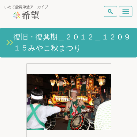
いわて震災津波アーカイブとは
復旧・復興期＿２０１２＿１２０９
検索
１５みやこ秋まつり
岩手県の被害状況
テーマから探す
地図から探す
詳細検索
復興の軌跡
ピックアップコンテンツ
Foreign Laguage