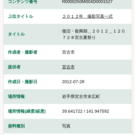
コンテンツ番号
R0000250M004D0001527
上位タイトル
２０１２年 撮影写真一式
復旧・復興期＿２０１２＿１２０
タイトル
７２８宮古夏祭り
作成者・撮影者
宮古市
提供者
宮古市
作成日・撮影日
2012-07-28
場所情報
岩手県宮古市末広町
場所情報(緯度/経度)
39.641722 / 141.947592
資料種別
写真