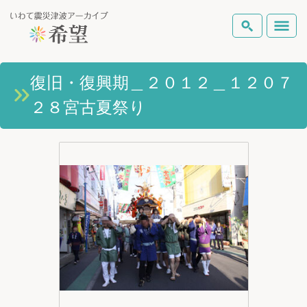
いわて震災津波アーカイブとは
復旧・復興期＿２０１２＿１２０７
検索
２８宮古夏祭り
岩手県の被害状況
テーマから探す
地図から探す
詳細検索
復興の軌跡
ピックアップコンテンツ
Foreign Laguage