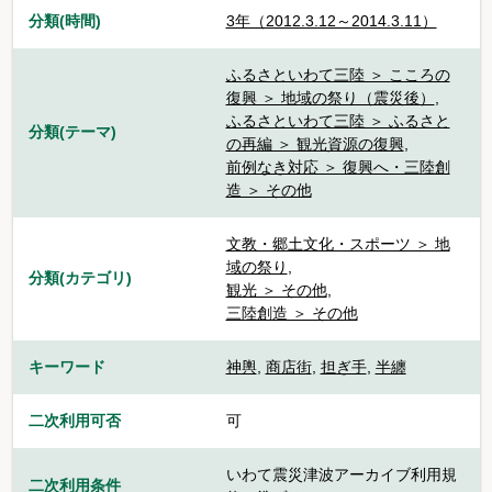
分類(時間)
3年（2012.3.12～2014.3.11）
ふるさといわて三陸 ＞ こころの
復興 ＞ 地域の祭り（震災後）
,
ふるさといわて三陸 ＞ ふるさと
分類(テーマ)
の再編 ＞ 観光資源の復興
,
前例なき対応 ＞ 復興へ・三陸創
造 ＞ その他
文教・郷土文化・スポーツ ＞ 地
域の祭り
,
分類(カテゴリ)
観光 ＞ その他
,
三陸創造 ＞ その他
キーワード
神輿
,
商店街
,
担ぎ手
,
半纏
二次利用可否
可
いわて震災津波アーカイブ利用規
二次利用条件