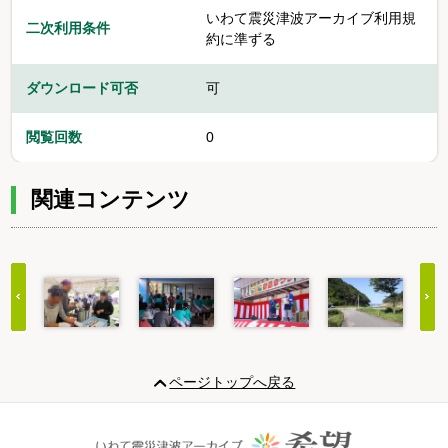
いわて震災津波アーカイブ利用規
二次利用条件
約に準ずる
ダウンロード可否
可
閲覧回数
0
関連コンテンツ
Item
1
ページトップへ戻る
of
20