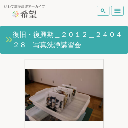
いわて震災津波アーカイブとは
復旧・復興期＿２０１２＿２４０４
検索
２８ 写真洗浄講習会
岩手県の被害状況
テーマから探す
地図から探す
詳細検索
復興の軌跡
ピックアップコンテンツ
Foreign Laguage