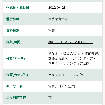
作成日・撮影日
2012-04-28
場所情報
岩手県宮古市
資料種別
写真
分類(時間)
3年（2012.3.12～2014.3.11）
そなえ ＞ 被災の状況 ＞ 物的被害
,
分類(テーマ)
支援から絆へ ＞ ボランティア・
ＮＰＯ ＞ ボランティア活動
分類(カテゴリ)
ボランティア ＞ その他
キーワード
写真
,
トレイ
,
室内
二次利用可否
可