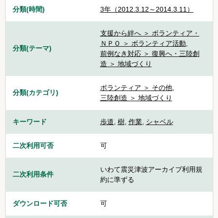
分類(時間)
3年（2012.3.12～2014.3.11）
支援から絆へ ＞ ボランティア・
ＮＰＯ ＞ ボランティア活動
,
分類(テーマ)
前例なき対応 ＞ 復興へ・三陸創
造 ＞ 地域づくり
ボランティア ＞ その他
,
分類(カテゴリ)
三陸創造 ＞ 地域づくり
キーワード
歩道
,
樹
,
作業
,
シャベル
二次利用可否
可
いわて震災津波アーカイブ利用規
二次利用条件
約に準ずる
ダウンロード可否
可