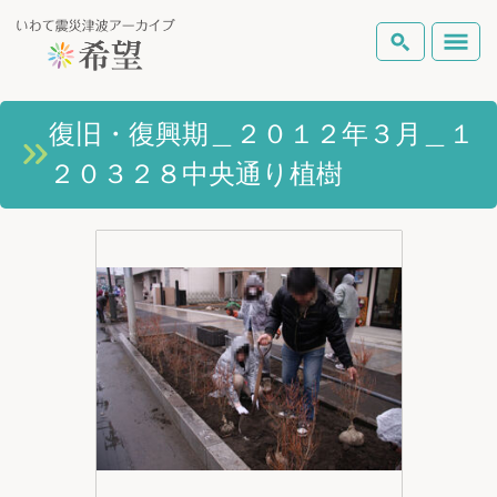
いわて震災津波アーカイブとは
復旧・復興期＿２０１２年３月＿１
検索
２０３２８中央通り植樹
岩手県の被害状況
テーマから探す
地図から探す
詳細検索
復興の軌跡
ピックアップコンテンツ
Foreign Laguage