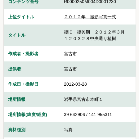
コンテンツ番号
R0000250M004D0001230
上位タイトル
２０１２年 撮影写真一式
復旧・復興期＿２０１２年３月＿
タイトル
１２０３２８中央通り植樹
作成者・撮影者
宮古市
提供者
宮古市
作成日・撮影日
2012-03-28
場所情報
岩手県宮古市本町１
場所情報(緯度/経度)
39.642906 / 141.955311
資料種別
写真