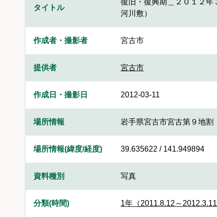
復旧・復興期＿２０１２年
タイトル
河川敷）
作成者・撮影者
宮古市
提供者
宮古市
作成日・撮影日
2012-03-11
場所情報
岩手県宮古市宮古第９地割
場所情報(緯度/経度)
39.635622 / 141.949894
資料種別
写真
分類(時間)
1年（2011.8.12～2012.3.1