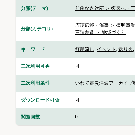
分類(テーマ)
前例なき対応 ＞ 復興へ・三
広聴広報・催事 ＞ 復興事
分類(カテゴリ)
三陸創造 ＞ 地域づくり
キーワード
灯籠流し
,
イベント
,
送り火
二次利用可否
可
二次利用条件
いわて震災津波アーカイブ
ダウンロード可否
可
閲覧回数
0