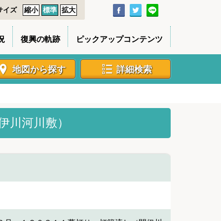
サイズ
縮小
標準
拡大
況
復興の軌跡
ピックアップコンテンツ
地図から探す
詳細検索
伊川河川敷）