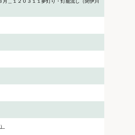
３月＿１２０３１１夢灯り・灯籠流し（閉伊川
1）