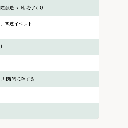
陸創造 ＞ 地域づくり
業、関連イベント
,
,
川
利用規約に準ずる