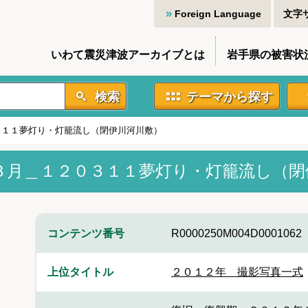
Foreign Language
文字
いわて震災津波アーカイブとは
岩手県の被害状
検索
テーマから探す
３１１夢灯り・灯籠流し（閉伊川河川敷）
３月＿１２０３１１夢灯り・灯籠流し（閉
コンテンツ番号
R0000250M004D0001062
上位タイトル
２０１２年 撮影写真一式