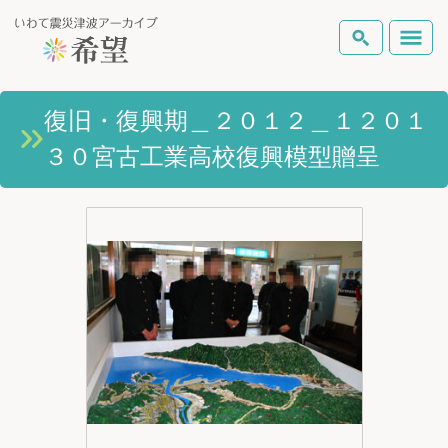
いわて震災津波アーカイブとは
復旧・復興期＿２０１２＿１２０１
検索
３０宮古工業高校復興模型贈呈
岩手県の被害状況
テーマから探す
地図から探す
詳細検索
復興の軌跡
ピックアップコンテンツ
Foreign Laguage