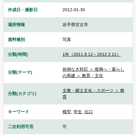
作成日・撮影日
2012-01-30
場所情報
岩手県宮古市
資料種別
写真
分類(時間)
1年（2011.8.12～2012.3.11）
前例なき対応 ＞ 復興へ・暮らし
分類(テーマ)
の再建 ＞ 教育・文化
文教・郷土文化・スポーツ ＞ 教
分類(カテゴリ)
育
キーワード
模型
,
学生
,
出口
二次利用可否
可