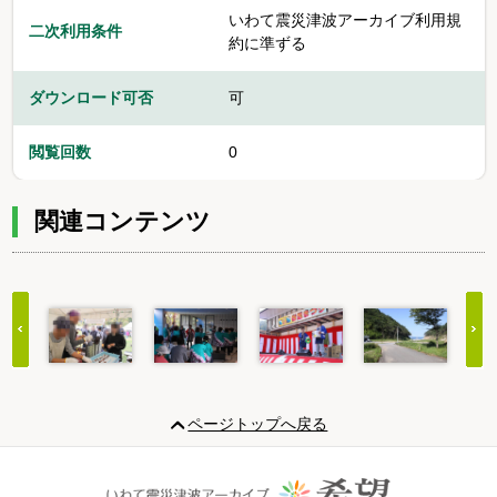
いわて震災津波アーカイブ利用規
二次利用条件
約に準ずる
ダウンロード可否
可
閲覧回数
0
関連コンテンツ
Item
1
ページトップへ戻る
of
20