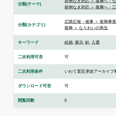
前例なき対応 ＞ 復興へ・
分類(テーマ)
前例なき対応 ＞ 復興へ・三
広聴広報・催事 ＞ 復興事
分類(カテゴリ)
復興 ＞ なりわいの再生
キーワード
絵画
,
展示
,
鮭
,
入選
二次利用可否
可
二次利用条件
いわて震災津波アーカイブ
ダウンロード可否
可
閲覧回数
0