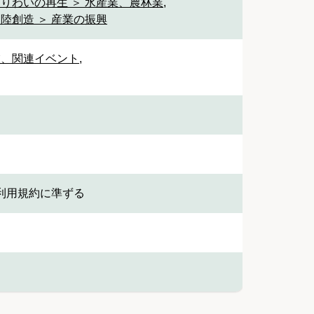
なりわいの再生 ＞ 水産業、農林業
,
陸創造 ＞ 産業の振興
業、関連イベント
,
利用規約に準ずる