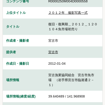
コンテンツ番号
R0000250M004D0000558
上位タイトル
２０１２年 撮影写真一式
復旧・復興期＿２０１２＿１２０
タイトル
１０４魚市場初売り
作成者・撮影者
宮古市
提供者
宮古市
作成日・撮影日
2012-01-04
宮古漁業協同組合 宮古市魚市
場所情報
場 （岩手県宮古市臨港通２－
１）
場所情報(緯度/経度)
39.640489 / 141.968908