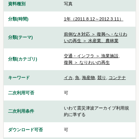
資料種別
写真
分類(時間)
1年（2011.8.12～2012.3.11）
前例なき対応 ＞ 復興へ・なりわ
分類(テーマ)
いの再生 ＞ 水産業、農林業
交通・インフラ ＞ 漁業施設
,
分類(カテゴリ)
復興 ＞ なりわいの再生
キーワード
イカ
,
魚
,
海産物
,
競り
,
コンテナ
二次利用可否
可
いわて震災津波アーカイブ利用規
二次利用条件
約に準ずる
ダウンロード可否
可