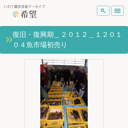
いわて震災津波アーカイブとは
復旧・復興期＿２０１２＿１２０１
検索
０４魚市場初売り
岩手県の被害状況
テーマから探す
地図から探す
詳細検索
復興の軌跡
ピックアップコンテンツ
Foreign Laguage