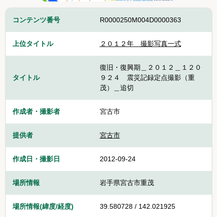
コンテンツ番号
R0000250M004D0000363
上位タイトル
２０１２年 撮影写真一式
復旧・復興期＿２０１２＿１２０
タイトル
９２４ 震災記録定点撮影（重
茂）＿追切
作成者・撮影者
宮古市
提供者
宮古市
作成日・撮影日
2012-09-24
場所情報
岩手県宮古市重茂
場所情報(緯度/経度)
39.580728 / 142.021925