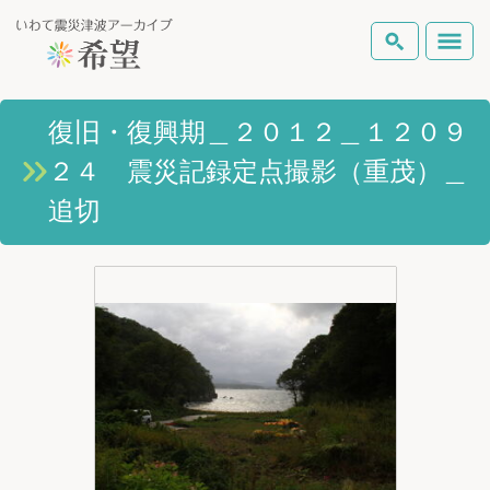
いわて震災津波アーカイブとは
復旧・復興期＿２０１２＿１２０９
検索
２４ 震災記録定点撮影（重茂）＿
岩手県の被害状況
テーマから探す
地図から探す
詳細検索
追切
復興の軌跡
ピックアップコンテンツ
Foreign Laguage