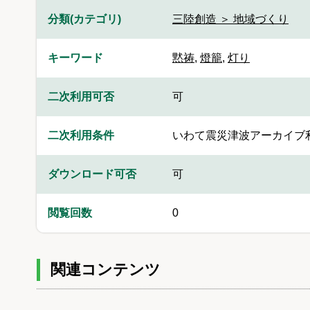
分類(カテゴリ)
三陸創造 ＞ 地域づくり
キーワード
黙祷
,
燈籠
,
灯り
二次利用可否
可
二次利用条件
いわて震災津波アーカイブ
ダウンロード可否
可
閲覧回数
0
関連コンテンツ