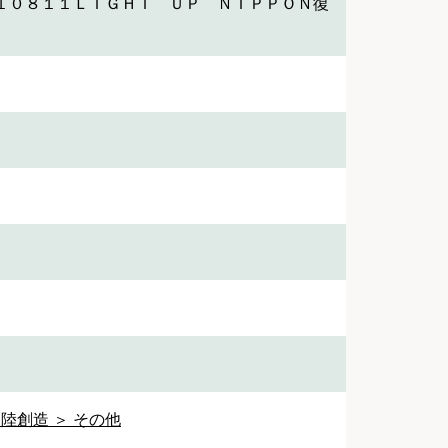
１０８１１ＬＩＧＨＴ ＵＰ ＮＩＰＰＯＮ復
陸創造 ＞ その他