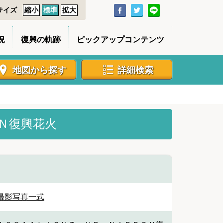
サイズ
縮小
標準
拡大
況
復興の軌跡
ピックアップコンテンツ
地図から探す
詳細検索
Ｎ復興花火
撮影写真一式