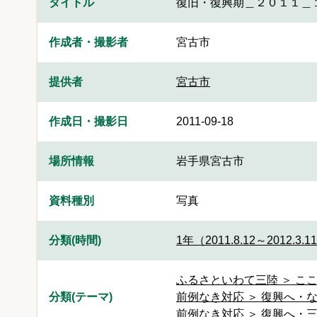
タイトル
復旧・復興期＿２０１１＿
作成者・撮影者
宮古市
提供者
宮古市
作成日・撮影日
2011-09-18
場所情報
岩手県宮古市
資料種別
写真
分類(時間)
1年（2011.8.12～2012.3.1
ふるさといわて三陸 ＞ こ
分類(テーマ)
前例なき対応 ＞ 復興へ・な
前例なき対応 ＞ 復興へ・三