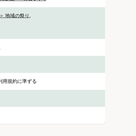
＞ 地域の祭り
,
車
利用規約に準ずる