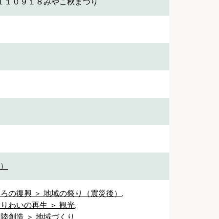
１１０９１８みやこ秋まつり
1）
ころの復興 ＞ 地域の祭り（震災後）
,
りわいの再生 ＞ 観光
,
陸創造 ＞ 地域づくり