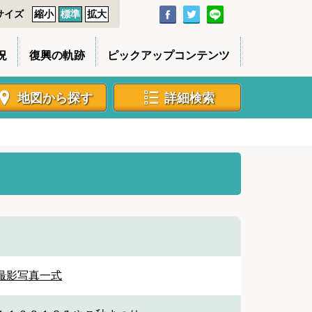
サイズ
縮小
標準
拡大
況
復興の軌跡
ピックアップコンテンツ
地図から探す
詳細検索
撮影写真一式