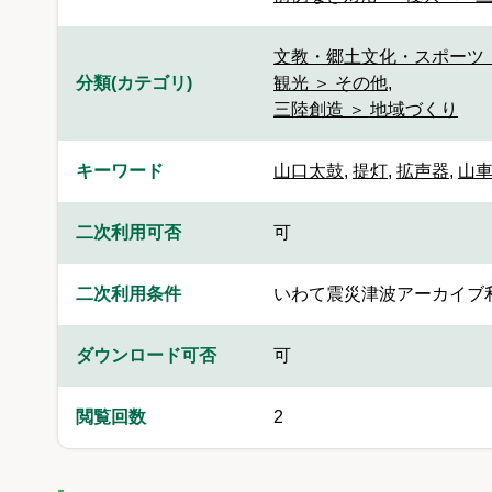
文教・郷土文化・スポーツ 
分類(カテゴリ)
観光 ＞ その他
,
三陸創造 ＞ 地域づくり
キーワード
山口太鼓
,
提灯
,
拡声器
,
山
二次利用可否
可
二次利用条件
いわて震災津波アーカイブ
ダウンロード可否
可
閲覧回数
2