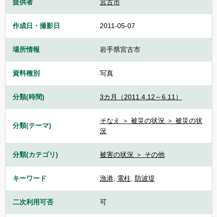
提供者
宮古市
作成日・撮影日
2011-05-07
場所情報
岩手県宮古市
資料種別
写真
分類(時間)
3カ月（2011.4.12～6.11）
そなえ ＞ 被災の状況 ＞ 被災の状
分類(テーマ)
況
分類(カテゴリ)
被害の状況 ＞ その他
キーワード
漁港
,
電柱
,
防波堤
二次利用可否
可