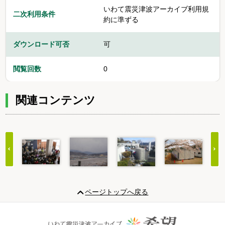
いわて震災津波アーカイブ利用規
二次利用条件
約に準ずる
ダウンロード可否
可
閲覧回数
0
関連コンテンツ
Item
1
ページトップへ戻る
of
20