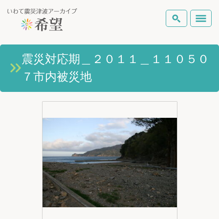
いわて震災津波アーカイブとは
震災対応期＿２０１１＿１１０５０
検索
７市内被災地
岩手県の被害状況
テーマから探す
地図から探す
詳細検索
復興の軌跡
ピックアップコンテンツ
Foreign Laguage