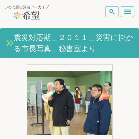
いわて震災津波アーカイブとは
震災対応期＿２０１１＿災害に掛か
検索
る市長写真＿秘書室より
岩手県の被害状況
テーマから探す
地図から探す
詳細検索
復興の軌跡
ピックアップコンテンツ
Foreign Laguage