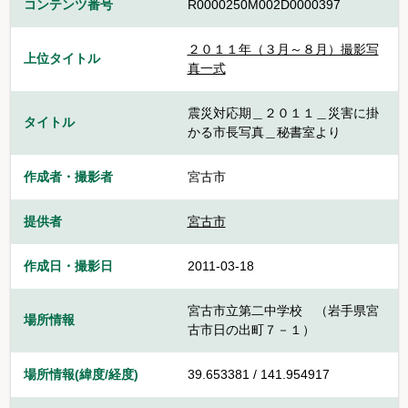
コンテンツ番号
R0000250M002D0000397
２０１１年（３月～８月）撮影写
上位タイトル
真一式
震災対応期＿２０１１＿災害に掛
タイトル
かる市長写真＿秘書室より
作成者・撮影者
宮古市
提供者
宮古市
作成日・撮影日
2011-03-18
宮古市立第二中学校 （岩手県宮
場所情報
古市日の出町７－１）
場所情報(緯度/経度)
39.653381 / 141.954917