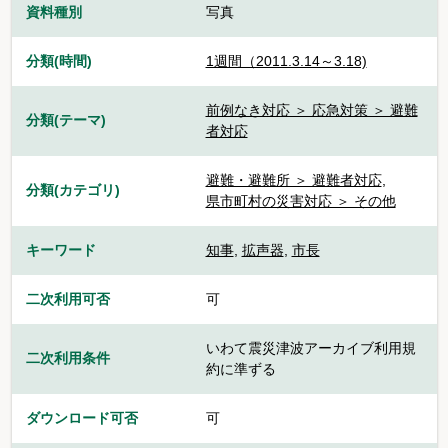
資料種別
写真
分類(時間)
1週間（2011.3.14～3.18)
前例なき対応 ＞ 応急対策 ＞ 避難
分類(テーマ)
者対応
避難・避難所 ＞ 避難者対応
,
分類(カテゴリ)
県市町村の災害対応 ＞ その他
キーワード
知事
,
拡声器
,
市長
二次利用可否
可
いわて震災津波アーカイブ利用規
二次利用条件
約に準ずる
ダウンロード可否
可