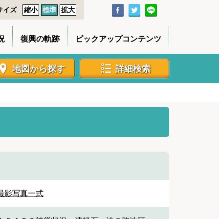
サイズ
縮小
標準
拡大
況
復興の軌跡
ピックアップコンテンツ
地図から探す
詳細検索
撮影写真一式