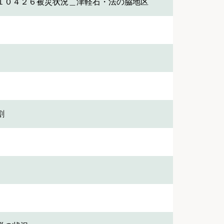
１０４２６被災状況＿津軽石・法の脇地区
割