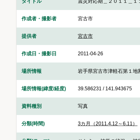
タイトル
震災対応期＿２０１１＿１
作成者・撮影者
宮古市
提供者
宮古市
作成日・撮影日
2011-04-26
場所情報
岩手県宮古市津軽石第１地
場所情報(緯度/経度)
39.586231 / 141.943675
資料種別
写真
分類(時間)
3カ月（2011.4.12～6.11）