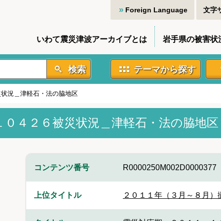
Foreign Language
文字
いわて震災津波アーカイブとは
岩手県の被害状
検索
テーマから探す
災状況＿津軽石・法の脇地区
１０４２６被災状況＿津軽石・法の脇地区
コンテンツ番号
R0000250M002D0000377
上位タイトル
２０１１年（３月～８月）