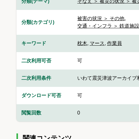
分類(テーマ)
そなえ ＞ 被災の状況 ＞ 
被害の状況 ＞ その他
,
分類(カテゴリ)
交通・インフラ ＞ 鉄道施
キーワード
枕木
,
マース
,
作業員
二次利用可否
可
二次利用条件
いわて震災津波アーカイブ
ダウンロード可否
可
閲覧回数
0
関連コンテンツ