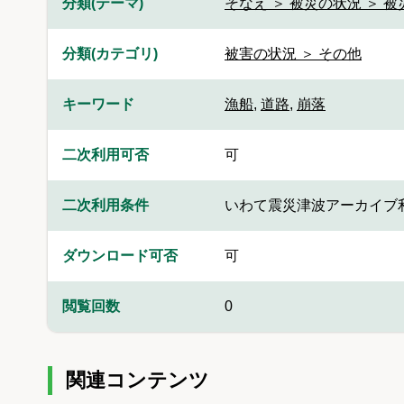
分類(テーマ)
そなえ ＞ 被災の状況 ＞ 
分類(カテゴリ)
被害の状況 ＞ その他
キーワード
漁船
,
道路
,
崩落
二次利用可否
可
二次利用条件
いわて震災津波アーカイブ
ダウンロード可否
可
閲覧回数
0
関連コンテンツ