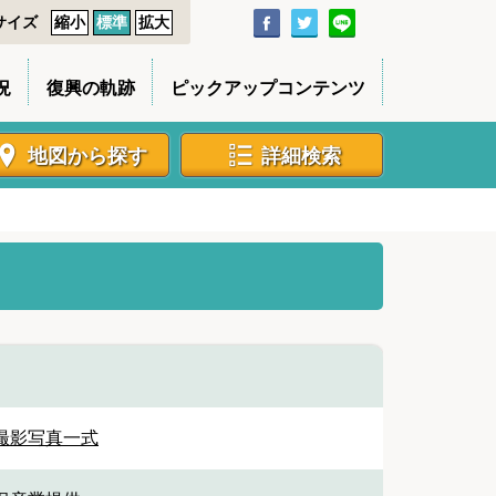
サイズ
縮小
標準
拡大
況
復興の軌跡
ピックアップコンテンツ
地図から探す
詳細検索
撮影写真一式