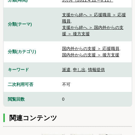
支援から絆へ ＞ 応援職員 ＞ 応援
職員
,
分類(テーマ)
支援から絆へ ＞ 国内外からの支
援 ＞ 後方支援
国内外からの支援 ＞ 応援職員
,
分類(カテゴリ)
国内外からの支援 ＞ 後方支援
キーワード
派遣
,
申し出
,
情報提供
二次利用可否
不可
閲覧回数
0
関連コンテンツ