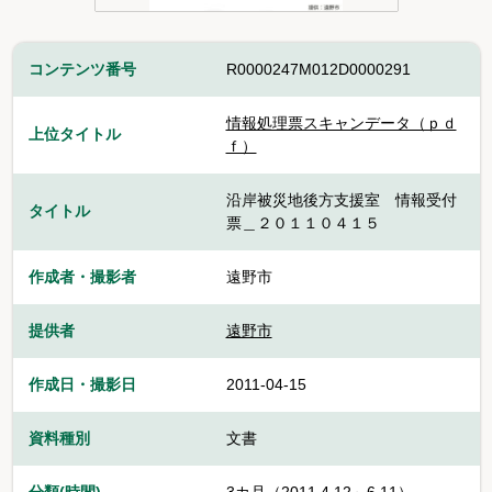
コンテンツ番号
R0000247M012D0000291
情報処理票スキャンデータ（ｐｄ
上位タイトル
ｆ）
沿岸被災地後方支援室 情報受付
タイトル
票＿２０１１０４１５
作成者・撮影者
遠野市
提供者
遠野市
作成日・撮影日
2011-04-15
資料種別
文書
分類(時間)
3カ月（2011.4.12～6.11）