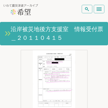
いわて震災津波アーカイブとは
沿岸被災地後方支援室 情報受付票
検索
＿２０１１０４１５
岩手県の被害状況
テーマから探す
地図から探す
詳細検索
復興の軌跡
ピックアップコンテンツ
Foreign Laguage