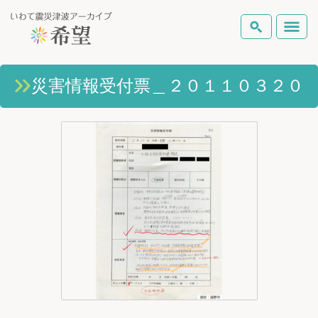
いわて震災津波アーカイブとは
災害情報受付票＿２０１１０３２０
検索
岩手県の被害状況
テーマから探す
地図から探す
詳細検索
復興の軌跡
ピックアップコンテンツ
Foreign Laguage