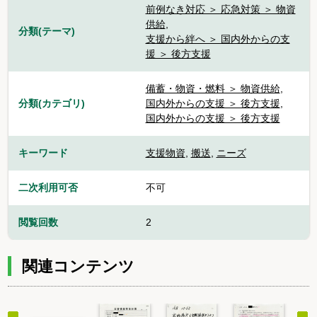
前例なき対応 ＞ 応急対策 ＞ 物資
供給
,
分類(テーマ)
支援から絆へ ＞ 国内外からの支
援 ＞ 後方支援
備蓄・物資・燃料 ＞ 物資供給
,
分類(カテゴリ)
国内外からの支援 ＞ 後方支援
,
国内外からの支援 ＞ 後方支援
キーワード
支援物資
,
搬送
,
ニーズ
二次利用可否
不可
閲覧回数
2
関連コンテンツ