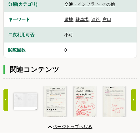
分類(カテゴリ)
交通・インフラ ＞ その他
キーワード
敷地
,
駐車場
,
連絡
,
窓口
二次利用可否
不可
閲覧回数
0
関連コンテンツ
Item
1
ページトップへ戻る
of
20