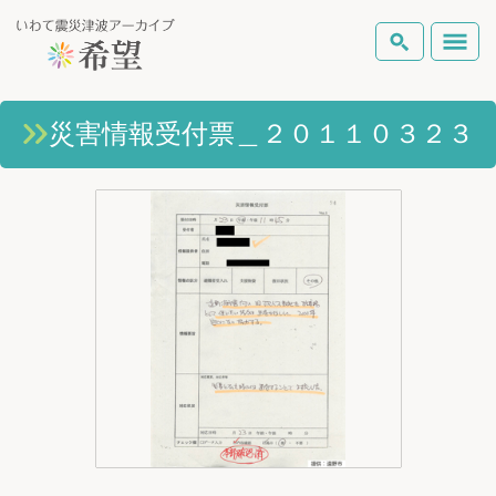
いわて震災津波アーカイブとは
災害情報受付票＿２０１１０３２３
検索
岩手県の被害状況
テーマから探す
地図から探す
詳細検索
復興の軌跡
ピックアップコンテンツ
Foreign Laguage