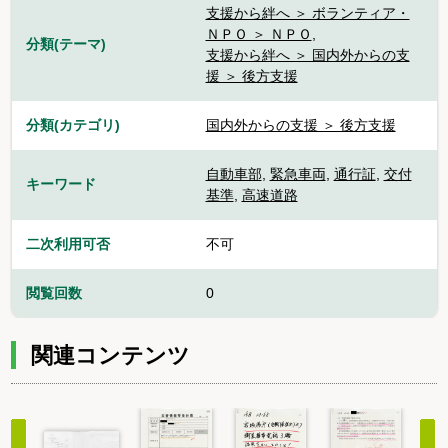
支援から絆へ ＞ ボランティア・
ＮＰＯ ＞ ＮＰＯ
,
分類(テーマ)
支援から絆へ ＞ 国内外からの支
援 ＞ 後方支援
分類(カテゴリ)
国内外からの支援 ＞ 後方支援
自動車部
,
緊急車両
,
通行証
,
交付
キーワード
基準
,
高速道路
二次利用可否
不可
閲覧回数
0
関連コンテンツ