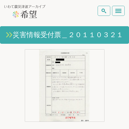
いわて震災津波アーカイブとは
災害情報受付票＿２０１１０３２１
検索
岩手県の被害状況
テーマから探す
地図から探す
詳細検索
復興の軌跡
ピックアップコンテンツ
Foreign Laguage