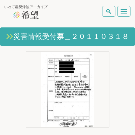
いわて震災津波アーカイブとは
災害情報受付票＿２０１１０３１８
検索
岩手県の被害状況
テーマから探す
地図から探す
詳細検索
復興の軌跡
ピックアップコンテンツ
Foreign Laguage