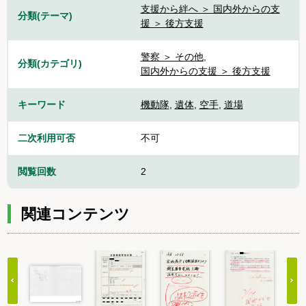
支援から絆へ ＞ 国内外からの支
分類(テーマ)
援 ＞ 後方支援
警察 ＞ その他
,
分類(カテゴリ)
国内外からの支援 ＞ 後方支援
キーワード
機動隊
,
遺体
,
空手
,
道場
二次利用可否
不可
閲覧回数
2
関連コンテンツ