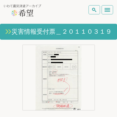
いわて震災津波アーカイブとは
災害情報受付票＿２０１１０３１９
検索
岩手県の被害状況
テーマから探す
地図から探す
詳細検索
復興の軌跡
ピックアップコンテンツ
Foreign Laguage