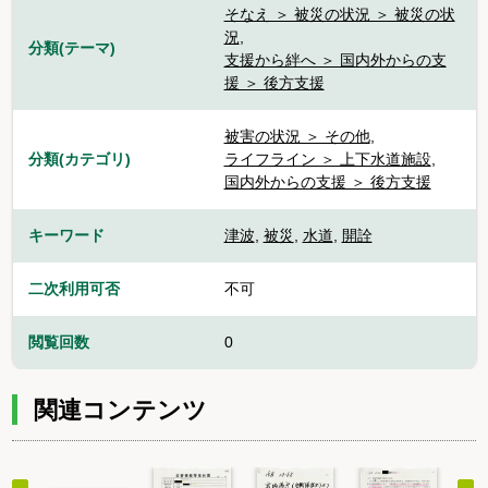
そなえ ＞ 被災の状況 ＞ 被災の状
況
,
分類(テーマ)
支援から絆へ ＞ 国内外からの支
援 ＞ 後方支援
被害の状況 ＞ その他
,
分類(カテゴリ)
ライフライン ＞ 上下水道施設
,
国内外からの支援 ＞ 後方支援
キーワード
津波
,
被災
,
水道
,
開詮
二次利用可否
不可
閲覧回数
0
関連コンテンツ