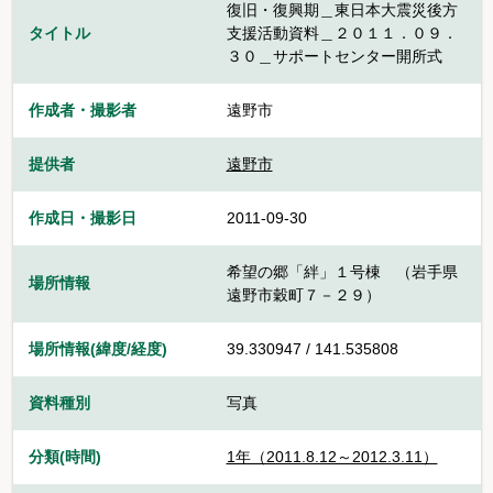
復旧・復興期＿東日本大震災後方
タイトル
支援活動資料＿２０１１．０９．
３０＿サポートセンター開所式
作成者・撮影者
遠野市
提供者
遠野市
作成日・撮影日
2011-09-30
希望の郷「絆」１号棟 （岩手県
場所情報
遠野市穀町７－２９）
場所情報(緯度/経度)
39.330947 / 141.535808
資料種別
写真
分類(時間)
1年（2011.8.12～2012.3.11）