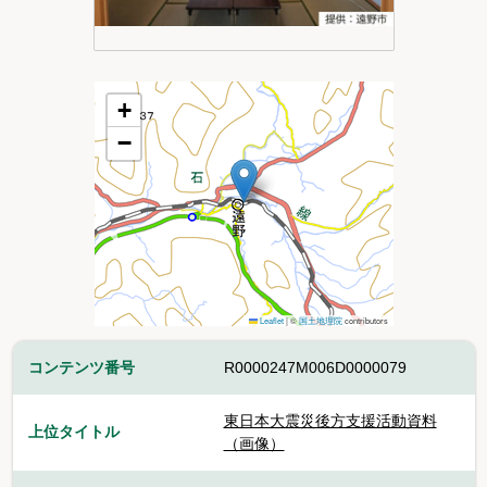
+
−
Leaflet
|
©
国土地理院
contributors
コンテンツ番号
R0000247M006D0000079
東日本大震災後方支援活動資料
上位タイトル
（画像）