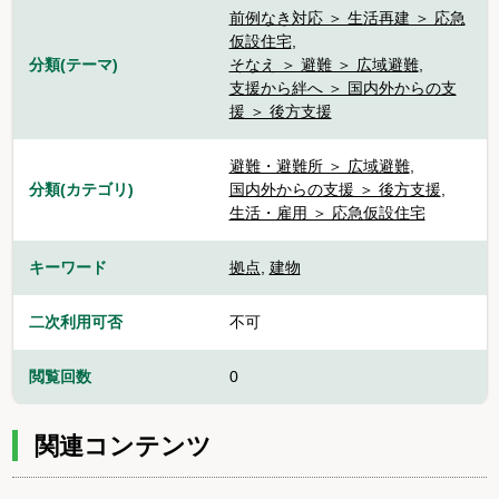
前例なき対応 ＞ 生活再建 ＞ 応急
仮設住宅
,
分類(テーマ)
そなえ ＞ 避難 ＞ 広域避難
,
支援から絆へ ＞ 国内外からの支
援 ＞ 後方支援
避難・避難所 ＞ 広域避難
,
分類(カテゴリ)
国内外からの支援 ＞ 後方支援
,
生活・雇用 ＞ 応急仮設住宅
キーワード
拠点
,
建物
二次利用可否
不可
閲覧回数
0
関連コンテンツ