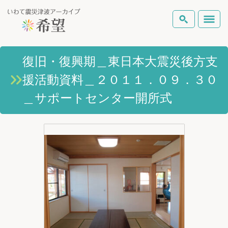
いわて震災津波アーカイブとは
復旧・復興期＿東日本大震災後方支
検索
援活動資料＿２０１１．０９．３０
岩手県の被害状況
テーマから探す
地図から探す
詳細検索
＿サポートセンター開所式
復興の軌跡
ピックアップコンテンツ
Foreign Laguage