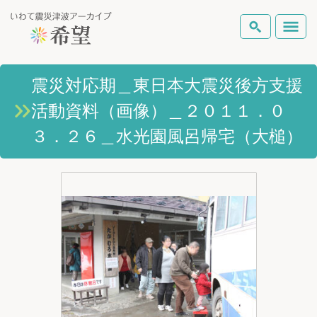
いわて震災津波アーカイブとは
震災対応期＿東日本大震災後方支援
検索
活動資料（画像）＿２０１１．０
岩手県の被害状況
テーマから探す
地図から探す
詳細検索
３．２６＿水光園風呂帰宅（大槌）
復興の軌跡
ピックアップコンテンツ
Foreign Laguage