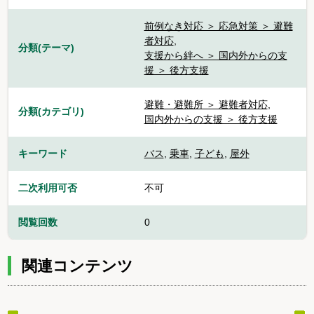
前例なき対応 ＞ 応急対策 ＞ 避難
者対応
,
分類(テーマ)
支援から絆へ ＞ 国内外からの支
援 ＞ 後方支援
避難・避難所 ＞ 避難者対応
,
分類(カテゴリ)
国内外からの支援 ＞ 後方支援
キーワード
バス
,
乗車
,
子ども
,
屋外
二次利用可否
不可
閲覧回数
0
関連コンテンツ