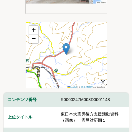
+
−
Leaflet
|
©
国土地理院
contributors
コンテンツ番号
R0000247M003D0001148
東日本大震災後方支援活動資料
上位タイトル
（画像） 震災対応期１