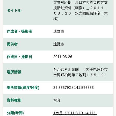
震災対応期＿東日本大震災後方支
援活動資料（画像）＿２０１１．
タイトル
０３．２６＿水光園風呂帰宅（大
槌）
作成者・撮影者
遠野市
提供者
遠野市
作成日・撮影日
2011-03-26
たかむろ水光園 （岩手県遠野市
場所情報
土淵町柏崎第７地割１７５－２）
場所情報(緯度/経度)
39.353792 / 141.596883
資料種別
写真
分類(時間)
1カ月（2011.3.19～4.11）