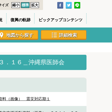
サイズ
縮小
標準
拡大
況
復興の軌跡
ピックアップコンテンツ
地図から探す
詳細検索
３．１６＿沖縄県医師会
資料（画像） 震災対応期１