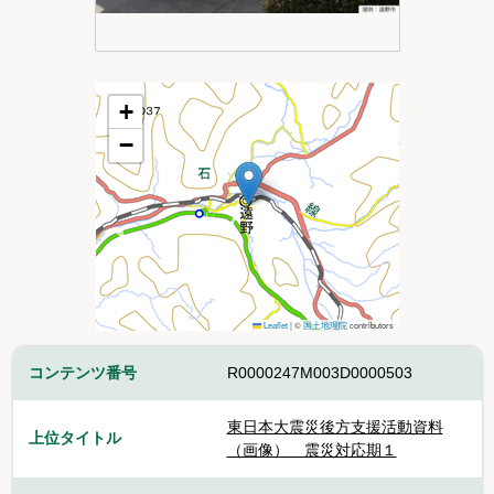
+
−
Leaflet
|
©
国土地理院
contributors
コンテンツ番号
R0000247M003D0000503
東日本大震災後方支援活動資料
上位タイトル
（画像） 震災対応期１