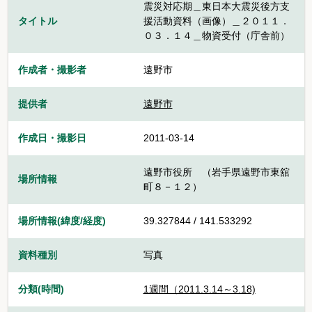
震災対応期＿東日本大震災後方支
タイトル
援活動資料（画像）＿２０１１．
０３．１４＿物資受付（庁舎前）
作成者・撮影者
遠野市
提供者
遠野市
作成日・撮影日
2011-03-14
遠野市役所 （岩手県遠野市東舘
場所情報
町８－１２）
場所情報(緯度/経度)
39.327844 / 141.533292
資料種別
写真
分類(時間)
1週間（2011.3.14～3.18)