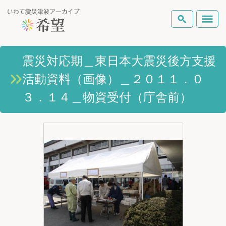
いわて震災津波アーカイブとは
震災対応期＿東日本大震災後方支援
検索
活動資料（画像）＿２０１１．０
岩手県の被害状況
テーマから探す
地図から探す
詳細検索
３．１４＿物資受付（庁舎前）
復興の軌跡
ピックアップコンテンツ
Foreign Laguage