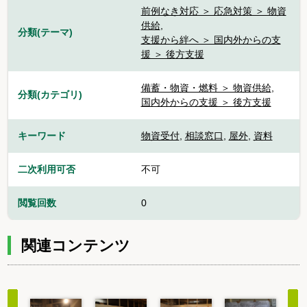
前例なき対応 ＞ 応急対策 ＞ 物資
供給
,
分類(テーマ)
支援から絆へ ＞ 国内外からの支
援 ＞ 後方支援
備蓄・物資・燃料 ＞ 物資供給
,
分類(カテゴリ)
国内外からの支援 ＞ 後方支援
キーワード
物資受付
,
相談窓口
,
屋外
,
資料
二次利用可否
不可
閲覧回数
0
関連コンテンツ