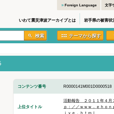
Foreign Language
文字
いわて震災津波アーカイブとは
岩手県の被害状
検索
テーマから探す
５
コンテンツ番号
R0000141M001D0000518
活動報告 ２０１１年４月
上位タイトル
ｐ：／／ｗｗｗ．ｅｈｏｎ
ｉｖｅ．ｈｔｍｌ