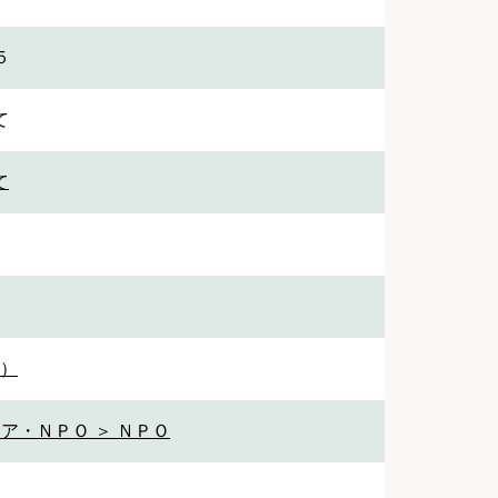
５
て
て
1）
ア・ＮＰＯ ＞ ＮＰＯ