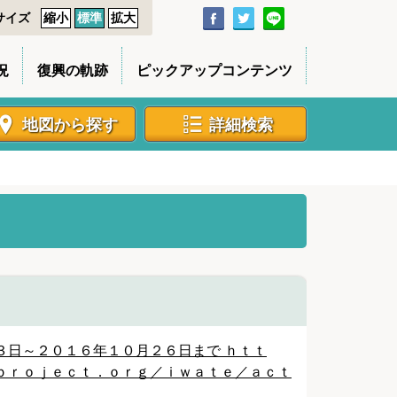
サイズ
縮小
標準
拡大
況
復興の軌跡
ピックアップコンテンツ
地図から探す
詳細検索
３日～２０１６年１０月２６日まで ｈｔｔ
ｐｒｏｊｅｃｔ．ｏｒｇ／ｉｗａｔｅ／ａｃｔ