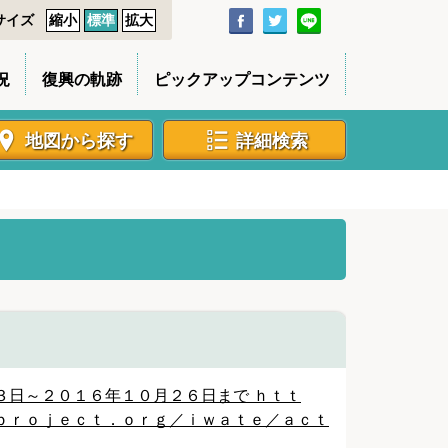
サイズ
縮小
標準
拡大
況
復興の軌跡
ピックアップコンテンツ
地図から探す
詳細検索
３日～２０１６年１０月２６日まで ｈｔｔ
ｐｒｏｊｅｃｔ．ｏｒｇ／ｉｗａｔｅ／ａｃｔ