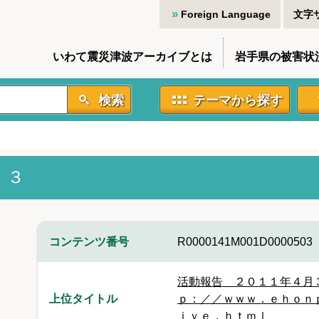
Foreign Language
文字
いわて震災津波アーカイブとは
岩手県の被害状
検索
テーマから探す
．３
コンテンツ番号
R0000141M001D0000503
活動報告 ２０１１年４月
上位タイトル
ｐ：／／ｗｗｗ．ｅｈｏｎ
ｉｖｅ．ｈｔｍｌ