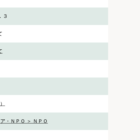
．３
て
て
1）
ア・ＮＰＯ ＞ ＮＰＯ