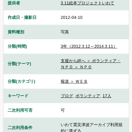
提供者
3.11絵本プロジェクトいわて
作成日・撮影日
2012-04-10
資料種別
写真
分類(時間)
3年（2012.3.12～2014.3.11）
支援から絆へ ＞ ボランティア・
分類(テーマ)
ＮＰＯ ＞ ＮＰＯ
分類(カテゴリ)
報道 ＞ ＷＥＢ
キーワード
ブログ
,
ボランティア
,
17人
二次利用可否
可
いわて震災津波アーカイブ利用規
二次利用条件
約に準ずる