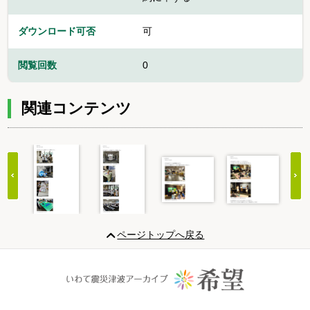
ダウンロード可否
可
閲覧回数
0
関連コンテンツ
Item
1
ページトップへ戻る
of
20