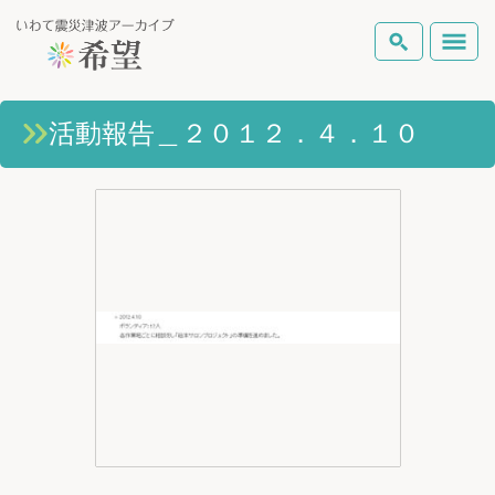
いわて震災津波アーカイブとは
活動報告＿２０１２．４．１０
検索
岩手県の被害状況
テーマから探す
地図から探す
詳細検索
復興の軌跡
ピックアップコンテンツ
Foreign Laguage