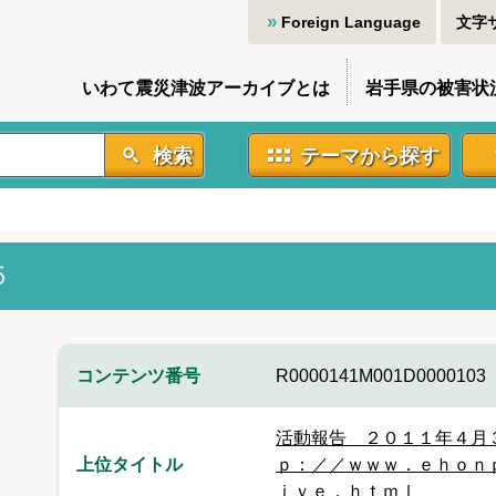
Foreign Language
文字
いわて震災津波アーカイブとは
岩手県の被害状
検索
テーマから探す
５
コンテンツ番号
R0000141M001D0000103
活動報告 ２０１１年４月
上位タイトル
ｐ：／／ｗｗｗ．ｅｈｏｎ
ｉｖｅ．ｈｔｍｌ