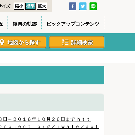
サイズ
縮小
標準
拡大
況
復興の軌跡
ピックアップコンテンツ
地図から探す
詳細検索
３日～２０１６年１０月２６日まで ｈｔｔ
ｐｒｏｊｅｃｔ．ｏｒｇ／ｉｗａｔｅ／ａｃｔ