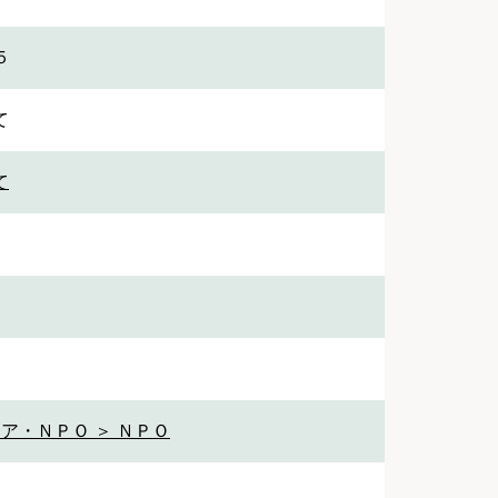
５
て
て
ア・ＮＰＯ ＞ ＮＰＯ