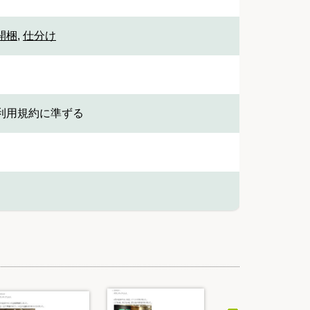
開梱
,
仕分け
利用規約に準ずる