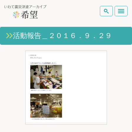
いわて震災津波アーカイブとは
活動報告＿２０１６．９．２９
検索
岩手県の被害状況
テーマから探す
地図から探す
詳細検索
復興の軌跡
ピックアップコンテンツ
Foreign Laguage