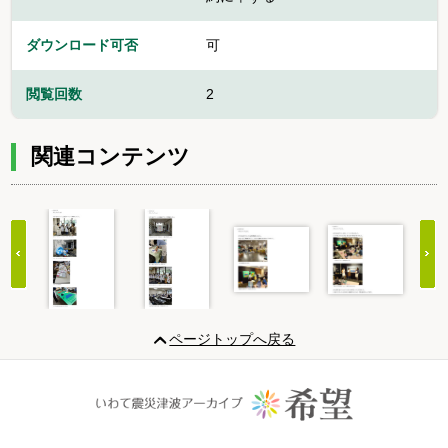
ダウンロード可否
可
閲覧回数
2
関連コンテンツ
Item
1
ページトップへ戻る
of
20