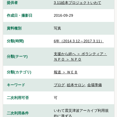
提供者
3.11絵本プロジェクトいわて
作成日・撮影日
2016-09-29
資料種別
写真
分類(時間)
6年（2014.3.12～2017.3.11）
支援から絆へ ＞ ボランティア・
分類(テーマ)
ＮＰＯ ＞ ＮＰＯ
分類(カテゴリ)
報道 ＞ ＷＥＢ
キーワード
ブログ
,
絵本サロン
,
会場準備
二次利用可否
可
いわて震災津波アーカイブ利用規
二次利用条件
約に準ずる