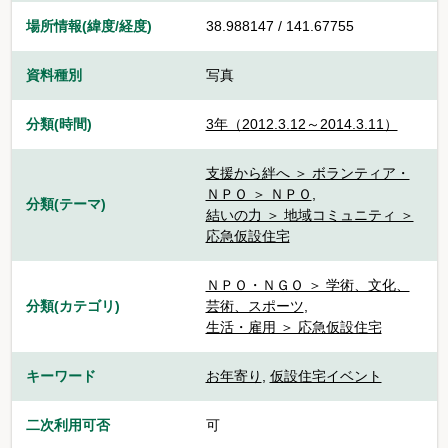
場所情報(緯度/経度)
38.988147 / 141.67755
資料種別
写真
分類(時間)
3年（2012.3.12～2014.3.11）
支援から絆へ ＞ ボランティア・
ＮＰＯ ＞ ＮＰＯ
,
分類(テーマ)
結いの力 ＞ 地域コミュニティ ＞
応急仮設住宅
ＮＰＯ・ＮＧＯ ＞ 学術、文化、
分類(カテゴリ)
芸術、スポーツ
,
生活・雇用 ＞ 応急仮設住宅
キーワード
お年寄り
,
仮設住宅イベント
二次利用可否
可