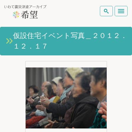
いわて震災津波アーカイブとは
仮設住宅イベント写真＿２０１２．
検索
１２．１７
岩手県の被害状況
テーマから探す
地図から探す
詳細検索
復興の軌跡
ピックアップコンテンツ
Foreign Laguage