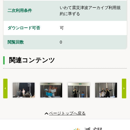
いわて震災津波アーカイブ利用規
二次利用条件
約に準ずる
ダウンロード可否
可
閲覧回数
0
関連コンテンツ
Item
1
ページトップへ戻る
of
20