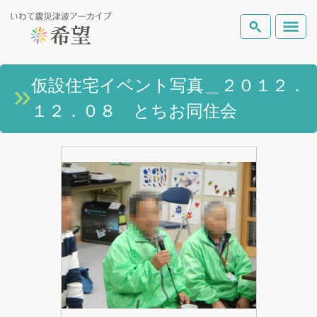
いわて震災津波アーカイブとは
仮設住宅イベント写真＿２０１２．
検索
１２．０８ とちお同住会
岩手県の被害状況
テーマから探す
地図から探す
詳細検索
復興の軌跡
ピックアップコンテンツ
Foreign Laguage