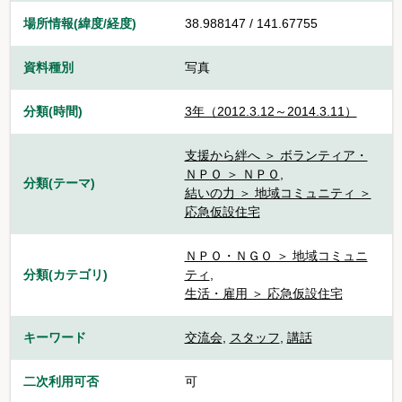
場所情報(緯度/経度)
38.988147 / 141.67755
資料種別
写真
分類(時間)
3年（2012.3.12～2014.3.11）
支援から絆へ ＞ ボランティア・
ＮＰＯ ＞ ＮＰＯ
,
分類(テーマ)
結いの力 ＞ 地域コミュニティ ＞
応急仮設住宅
ＮＰＯ・ＮＧＯ ＞ 地域コミュニ
分類(カテゴリ)
ティ
,
生活・雇用 ＞ 応急仮設住宅
キーワード
交流会
,
スタッフ
,
講話
二次利用可否
可