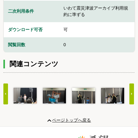
いわて震災津波アーカイブ利用規
二次利用条件
約に準ずる
ダウンロード可否
可
閲覧回数
0
関連コンテンツ
Item
1
ページトップへ戻る
of
20