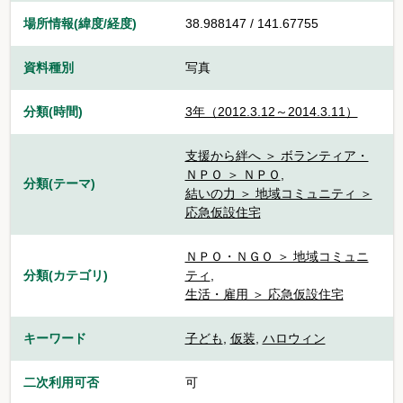
場所情報(緯度/経度)
38.988147 / 141.67755
資料種別
写真
分類(時間)
3年（2012.3.12～2014.3.11）
支援から絆へ ＞ ボランティア・
ＮＰＯ ＞ ＮＰＯ
,
分類(テーマ)
結いの力 ＞ 地域コミュニティ ＞
応急仮設住宅
ＮＰＯ・ＮＧＯ ＞ 地域コミュニ
分類(カテゴリ)
ティ
,
生活・雇用 ＞ 応急仮設住宅
キーワード
子ども
,
仮装
,
ハロウィン
二次利用可否
可