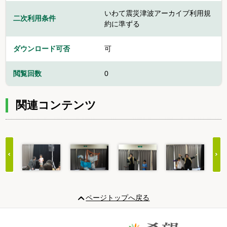
いわて震災津波アーカイブ利用規
二次利用条件
約に準ずる
ダウンロード可否
可
閲覧回数
0
関連コンテンツ
Item
1
ページトップへ戻る
of
20