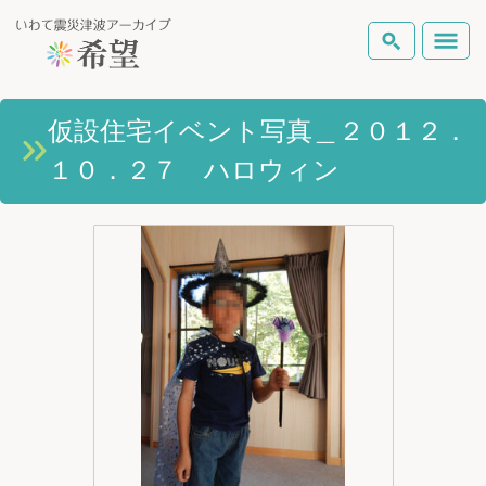
いわて震災津波アーカイブとは
仮設住宅イベント写真＿２０１２．
検索
１０．２７ ハロウィン
岩手県の被害状況
テーマから探す
地図から探す
詳細検索
復興の軌跡
ピックアップコンテンツ
Foreign Laguage