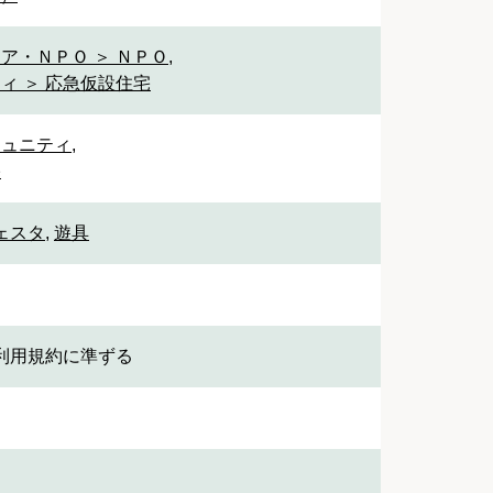
ア・ＮＰＯ ＞ ＮＰＯ
,
ィ ＞ 応急仮設住宅
ミュニティ
,
宅
ェスタ
,
遊具
利用規約に準ずる