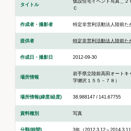
仮設住宅イベント写真＿２
タイトル
Ｃ
作成者・撮影者
特定非営利活動法人陸前た
提供者
特定非営利活動法人陸前た
作成日・撮影日
2012-09-30
岩手県立陸前高田オートキ
場所情報
字獺沢１５５－７８）
場所情報(緯度/経度)
38.988147 / 141.67755
資料種別
写真
分類(時間)
3年（2012.3.12～2014.3.1