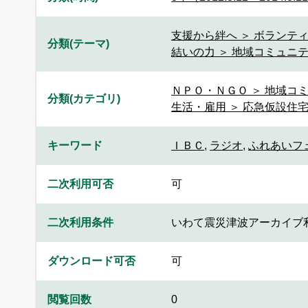
支援から絆へ ＞ ボランティ
分類(テーマ)
結いの力 ＞ 地域コミュニテ
ＮＰＯ・ＮＧＯ ＞ 地域コ
分類(カテゴリ)
生活・雇用 ＞ 応急仮設住
キーワード
ＩＢＣ
,
ラジオ
,
ふれあいフ
二次利用可否
可
二次利用条件
いわて震災津波アーカイブ
ダウンロード可否
可
閲覧回数
0