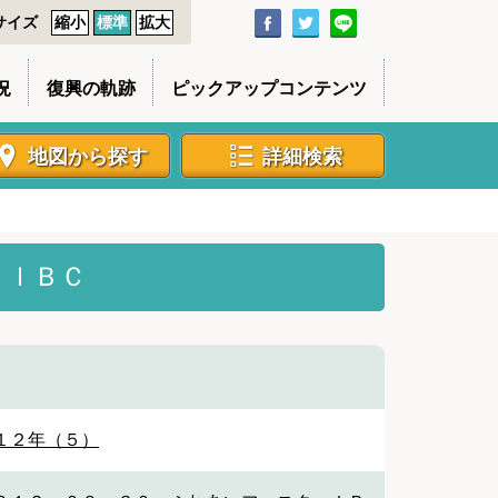
サイズ
縮小
標準
拡大
況
復興の軌跡
ピックアップコンテンツ
地図から探す
詳細検索
 ＩＢＣ
１２年（５）