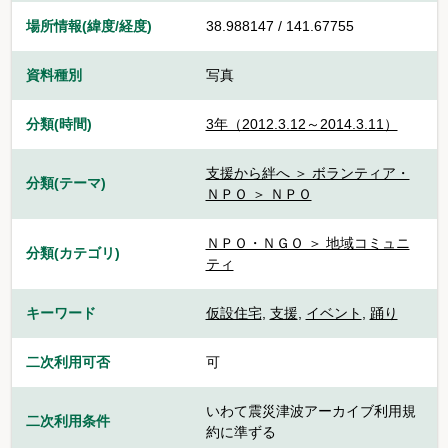
場所情報(緯度/経度)
38.988147 / 141.67755
資料種別
写真
分類(時間)
3年（2012.3.12～2014.3.11）
支援から絆へ ＞ ボランティア・
分類(テーマ)
ＮＰＯ ＞ ＮＰＯ
ＮＰＯ・ＮＧＯ ＞ 地域コミュニ
分類(カテゴリ)
ティ
キーワード
仮設住宅
,
支援
,
イベント
,
踊り
二次利用可否
可
いわて震災津波アーカイブ利用規
二次利用条件
約に準ずる