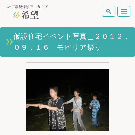
いわて震災津波アーカイブとは
仮設住宅イベント写真＿２０１２．
検索
０９．１６ モビリア祭り
岩手県の被害状況
テーマから探す
地図から探す
詳細検索
復興の軌跡
ピックアップコンテンツ
Foreign Laguage