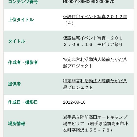
コンテンツ番号
R0000139M008D0000670
仮設住宅イベント写真２０１２年
上位タイトル
（４）
仮設住宅イベント写真＿２０１
タイトル
２．０９．１６ モビリア祭り
特定非営利活動法人陸前たがだ八
作成者・撮影者
起プロジェクト
特定非営利活動法人陸前たがだ八
提供者
起プロジェクト
作成日・撮影日
2012-09-16
岩手県立陸前高田オートキャンプ
場所情報
場モビリア （岩手県陸前高田市小
友町字獺沢１５５－７８）