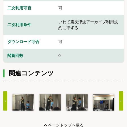
二次利用可否
可
いわて震災津波アーカイブ利用規
二次利用条件
約に準ずる
ダウンロード可否
可
閲覧回数
0
関連コンテンツ
Item
1
ページトップへ戻る
of