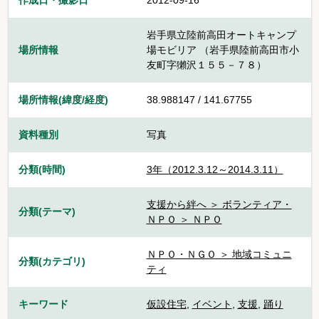
作成日・撮影日
2012-09-16
岩手県立陸前高田オートキャンプ
場所情報
場モビリア （岩手県陸前高田市小
友町字獺沢１５５－７８）
場所情報(緯度/経度)
38.988147 / 141.67755
資料種別
写真
分類(時間)
3年（2012.3.12～2014.3.11）
支援から絆へ ＞ ボランティア・
分類(テーマ)
ＮＰＯ ＞ ＮＰＯ
ＮＰＯ・ＮＧＯ ＞ 地域コミュニ
分類(カテゴリ)
ティ
キーワード
仮設住宅
,
イベント
,
支援
,
踊り