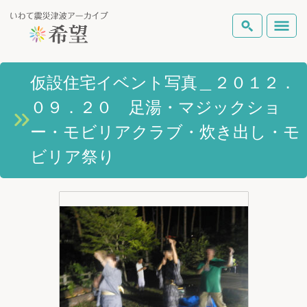
いわて震災津波アーカイブとは
仮設住宅イベント写真＿２０１２．
検索
０９．２０ 足湯・マジックショ
岩手県の被害状況
テーマから探す
地図から探す
詳細検索
ー・モビリアクラブ・炊き出し・モ
復興の軌跡
ビリア祭り
ピックアップコンテンツ
Foreign Laguage