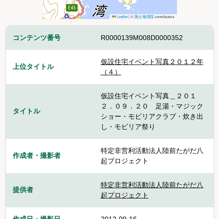
Leaflet
|
©
国土地理院
contributors
コンテンツ番号
R0000139M008D0000352
仮設住宅イベント写真２０１２年
上位タイトル
（４）
仮設住宅イベント写真＿２０１
２．０９．２０ 足湯・マジック
タイトル
ショー・モビリアクラブ・炊き出
し・モビリア祭り
特定非営利活動法人陸前たがだ八
作成者・撮影者
起プロジェクト
特定非営利活動法人陸前たがだ八
提供者
起プロジェクト