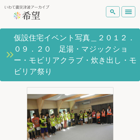
いわて震災津波アーカイブとは
仮設住宅イベント写真＿２０１２．
検索
０９．２０ 足湯・マジックショ
岩手県の被害状況
テーマから探す
地図から探す
詳細検索
ー・モビリアクラブ・炊き出し・モ
復興の軌跡
ビリア祭り
ピックアップコンテンツ
Foreign Laguage