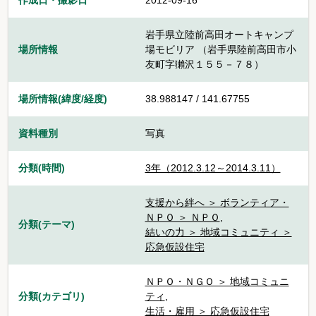
作成日・撮影日
2012-09-16
岩手県立陸前高田オートキャンプ
場所情報
場モビリア （岩手県陸前高田市小
友町字獺沢１５５－７８）
場所情報(緯度/経度)
38.988147 / 141.67755
資料種別
写真
分類(時間)
3年（2012.3.12～2014.3.11）
支援から絆へ ＞ ボランティア・
ＮＰＯ ＞ ＮＰＯ
,
分類(テーマ)
結いの力 ＞ 地域コミュニティ ＞
応急仮設住宅
ＮＰＯ・ＮＧＯ ＞ 地域コミュニ
分類(カテゴリ)
ティ
,
生活・雇用 ＞ 応急仮設住宅