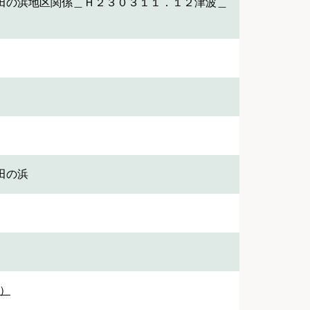
田の浜地区関係＿Ｈ２３０３１１．１２津波＿
田の浜
3）