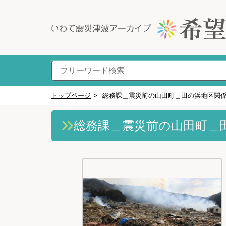
トップページ
>
総務課＿震災前の山田町＿田の浜地区関
総務課＿震災前の山田町＿