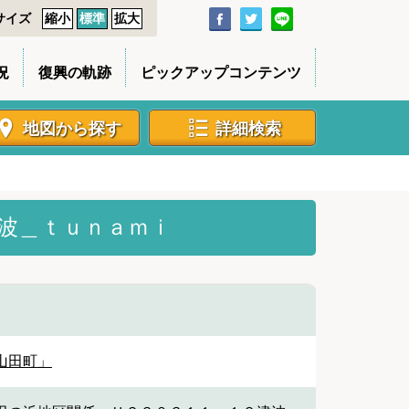
サイズ
縮小
標準
拡大
況
復興の軌跡
ピックアップコンテンツ
地図から探す
詳細検索
波＿ｔｕｎａｍｉ
山田町」