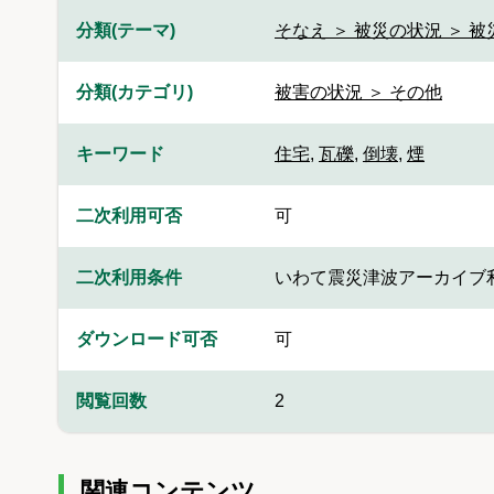
分類(テーマ)
そなえ ＞ 被災の状況 ＞ 
分類(カテゴリ)
被害の状況 ＞ その他
キーワード
住宅
,
瓦礫
,
倒壊
,
煙
二次利用可否
可
二次利用条件
いわて震災津波アーカイブ
ダウンロード可否
可
閲覧回数
2
関連コンテンツ