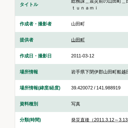
総務課＿震災前の山田町＿
タイトル
ｔｕｎａｍｉ
作成者・撮影者
山田町
提供者
山田町
作成日・撮影日
2011-03-12
場所情報
岩手県下閉伊郡山田町船越
場所情報(緯度/経度)
39.420072 / 141.988919
資料種別
写真
分類(時間)
発災直後（2011.3.12～3.1