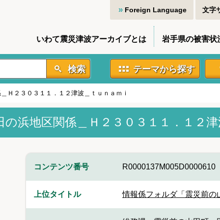
Foreign Language
文字
いわて震災津波アーカイブとは
岩手県の被害状
検索
テーマから探す
係＿Ｈ２３０３１１．１２津波＿ｔｕｎａｍｉ
田の浜地区関係＿Ｈ２３０３１１．１２津
コンテンツ番号
R0000137M005D0000610
上位タイトル
情報係フォルダ「震災前の