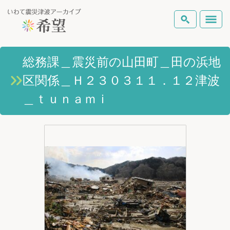
いわて震災津波アーカイブとは
総務課＿震災前の山田町＿田の浜地
検索
区関係＿Ｈ２３０３１１．１２津波
岩手県の被害状況
テーマから探す
地図から探す
詳細検索
＿ｔｕｎａｍｉ
復興の軌跡
ピックアップコンテンツ
Foreign Laguage