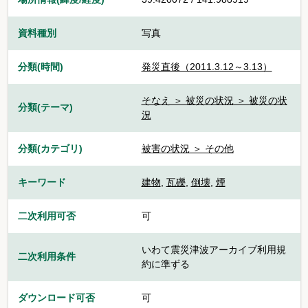
資料種別
写真
分類(時間)
発災直後（2011.3.12～3.13）
そなえ ＞ 被災の状況 ＞ 被災の状
分類(テーマ)
況
分類(カテゴリ)
被害の状況 ＞ その他
キーワード
建物
,
瓦礫
,
倒壊
,
煙
二次利用可否
可
いわて震災津波アーカイブ利用規
二次利用条件
約に準ずる
ダウンロード可否
可