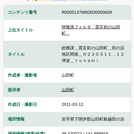
コンテンツ番号
R0000137M005D0000609
情報係フォルダ「震災前の山田
上位タイトル
町」
総務課＿震災前の山田町＿田の浜
タイトル
地区関係＿Ｈ２３０３１１．１２
津波＿ｔｕｎａｍｉ
作成者・撮影者
山田町
提供者
山田町
作成日・撮影日
2011-03-12
場所情報
岩手県下閉伊郡山田町船越田の浜
場所情報(緯度/経度)
39.420072 / 141.988919