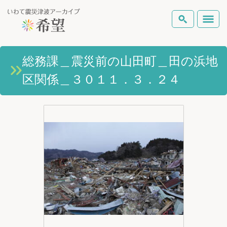
いわて震災津波アーカイブとは
総務課＿震災前の山田町＿田の浜地
検索
区関係＿３０１１．３．２４
岩手県の被害状況
テーマから探す
地図から探す
詳細検索
復興の軌跡
ピックアップコンテンツ
Foreign Laguage