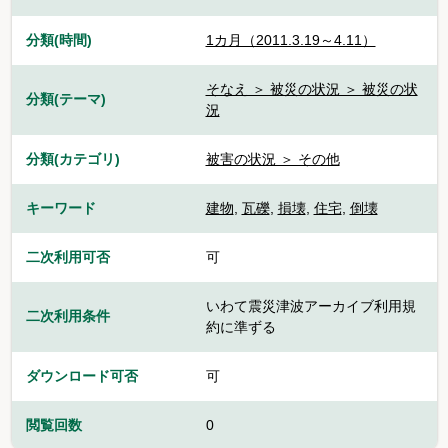
分類(時間)
1カ月（2011.3.19～4.11）
そなえ ＞ 被災の状況 ＞ 被災の状
分類(テーマ)
況
分類(カテゴリ)
被害の状況 ＞ その他
キーワード
建物
,
瓦礫
,
損壊
,
住宅
,
倒壊
二次利用可否
可
いわて震災津波アーカイブ利用規
二次利用条件
約に準ずる
ダウンロード可否
可
閲覧回数
0