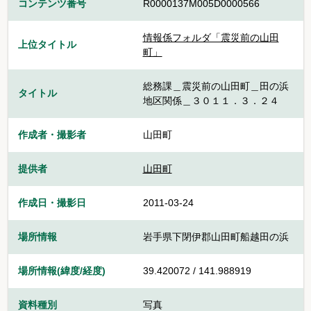
コンテンツ番号
R0000137M005D0000566
情報係フォルダ「震災前の山田
上位タイトル
町」
総務課＿震災前の山田町＿田の浜
タイトル
地区関係＿３０１１．３．２４
作成者・撮影者
山田町
提供者
山田町
作成日・撮影日
2011-03-24
場所情報
岩手県下閉伊郡山田町船越田の浜
場所情報(緯度/経度)
39.420072 / 141.988919
資料種別
写真