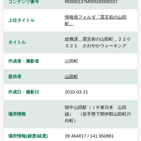
コンテンツ番号
R0000137M005D0000337
情報係フォルダ「震災前の山田
上位タイトル
町」
総務課＿震災前の山田町＿２２０
タイトル
３２１ さわやかウォーキング
作成者・撮影者
山田町
提供者
山田町
作成日・撮影日
2010-03-21
陸中山田駅（ＪＲ東日本 山田
場所情報
線） （岩手県下閉伊郡山田町川
向町）
場所情報(緯度/経度)
39.464017 / 141.950881