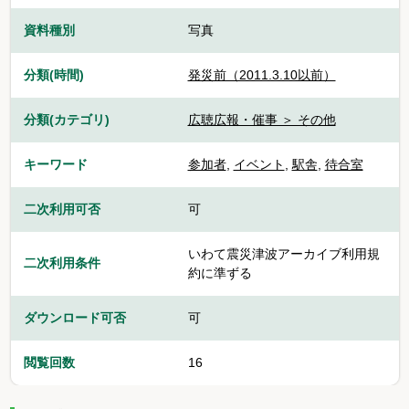
資料種別
写真
分類(時間)
発災前（2011.3.10以前）
分類(カテゴリ)
広聴広報・催事 ＞ その他
キーワード
参加者
,
イベント
,
駅舎
,
待合室
二次利用可否
可
いわて震災津波アーカイブ利用規
二次利用条件
約に準ずる
ダウンロード可否
可
閲覧回数
16