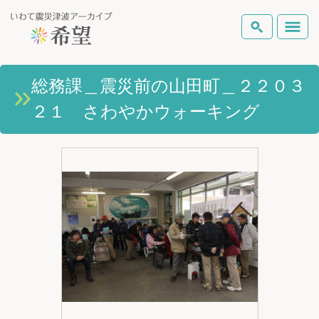
いわて震災津波アーカイブとは
総務課＿震災前の山田町＿２２０３
検索
２１ さわやかウォーキング
岩手県の被害状況
テーマから探す
地図から探す
詳細検索
復興の軌跡
ピックアップコンテンツ
Foreign Laguage