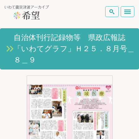
いわて震災津波アーカイブとは
自治体刊行記録物等 県政広報誌
検索
「いわてグラフ」Ｈ２５．８月号＿
岩手県の被害状況
テーマから探す
地図から探す
詳細検索
８＿９
復興の軌跡
ピックアップコンテンツ
Foreign Laguage