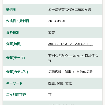
提供者
岩手県秘書広報室広聴広報課
作成日・撮影日
2013-08-01
資料種別
文書
分類(時間)
3年（2012.3.12～2014.3.11）
前例なき対応 ＞ 広報 ＞ 自治体広
分類(テーマ)
報
分類(カテゴリ)
広聴広報・催事 ＞ 自治体広報
キーワード
医療
,
保健
,
地域
二次利用可否
可