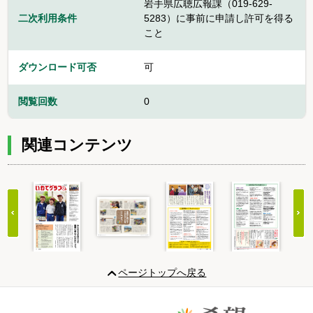
岩手県広聴広報課（019-629-
二次利用条件
5283）に事前に申請し許可を得る
こと
ダウンロード可否
可
閲覧回数
0
関連コンテンツ
Item
1
ページトップへ戻る
of
20