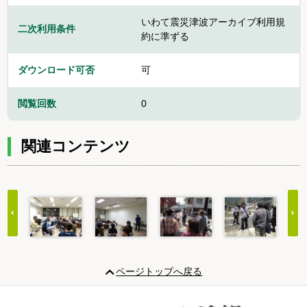
いわて震災津波アーカイブ利用規
二次利用条件
約に準ずる
ダウンロード可否
可
閲覧回数
0
関連コンテンツ
Item
1
ページトップへ戻る
of
20