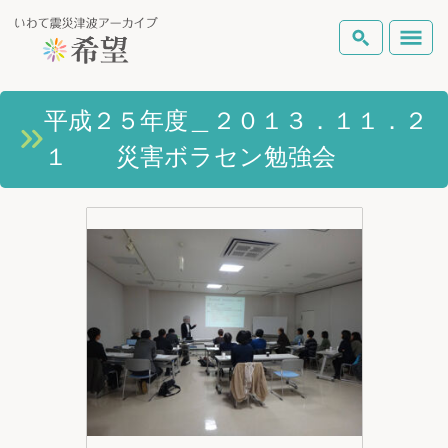
いわて震災津波アーカイブとは
平成２５年度＿２０１３．１１．２
検索
１ 災害ボラセン勉強会
岩手県の被害状況
テーマから探す
地図から探す
詳細検索
復興の軌跡
ピックアップコンテンツ
Foreign Laguage