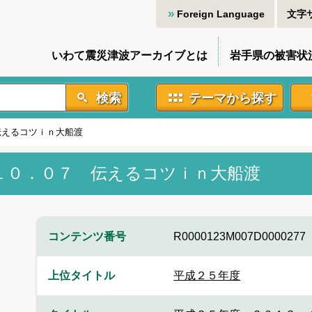
Foreign Language
文字
いわて震災津波アーカイブとは
岩手県の被害状
検索
テーマから探す
伝えるコツｉｎ大船渡
１０．０７ 伝えるコツｉｎ大船渡
コンテンツ番号
R0000123M007D0000277
上位タイトル
平成２５年度