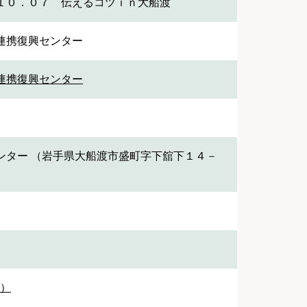
１０．０７ 伝えるコツｉｎ大船渡
連携復興センター
連携復興センター
ンター （岩手県大船渡市盛町字下舘下１４－
1）