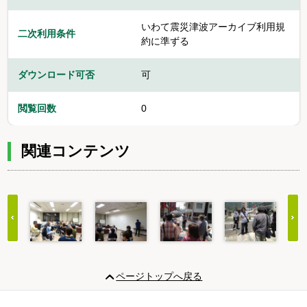
いわて震災津波アーカイブ利用規
二次利用条件
約に準ずる
ダウンロード可否
可
閲覧回数
0
関連コンテンツ
Item
1
ページトップへ戻る
of
20