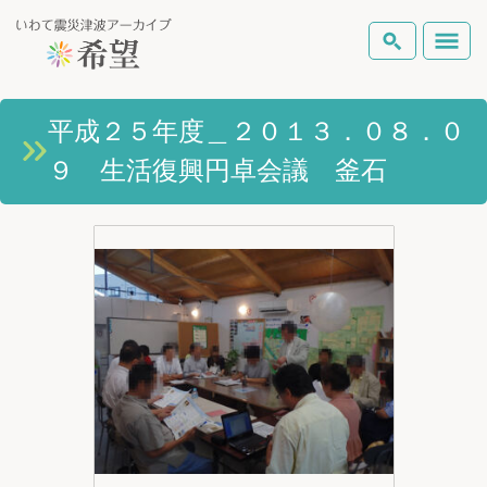
いわて震災津波アーカイブとは
平成２５年度＿２０１３．０８．０
検索
９ 生活復興円卓会議 釜石
岩手県の被害状況
テーマから探す
地図から探す
詳細検索
復興の軌跡
ピックアップコンテンツ
Foreign Laguage