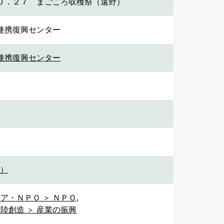
０．２７ まごころ収穫祭（遠野）
連携復興センター
連携復興センター
1）
ア・ＮＰＯ ＞ ＮＰＯ
,
陸創造 ＞ 産業の振興