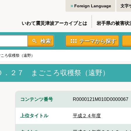
Foreign Language
文字
いわて震災津波アーカイブとは
岩手県の被害状
検索
テーマから探す
ごころ収穫祭（遠野）
０．２７ まごころ収穫祭（遠野）
コンテンツ番号
R0000121M010D0000067
上位タイトル
平成２４年度